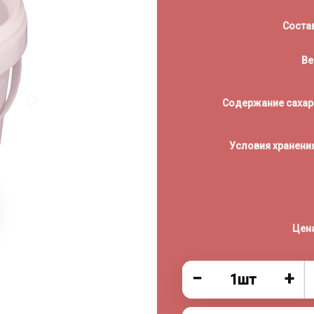
Соста
Ве
Содержание сахар
Условия хранени
Цен
−
+