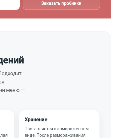
Заказать пробники
дений
 Подходит
ая
ачи меню —
Хранение
Поставляется в замороженном
алая
виде. После размораживания