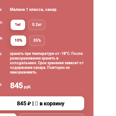
Малина 1 класса, сахар
в:
с:
1кг
0.2кг
а:
10%
35%
хранить при температуре от -18°C. После
я:
размораживания хранить в
холодильнике. Срок хранения зависит от
содержания сахара. Повторно не
замораживать.
845
а:
руб.
845
|
в корзину
₽