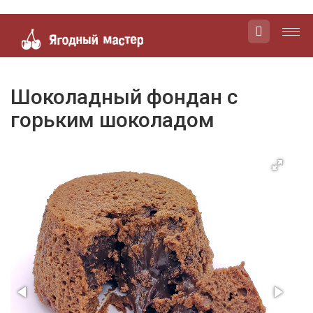
Яго
маст
Шоколадный фондан с
горьким шоколадом