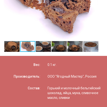
Вес:
0.1
кг.
Производитель:
ООО "Ягодный Мастер", Россия
Состав:
Горький и молочный бельгийский
шоколад, яйца, мука, сливочное
масло, сливки