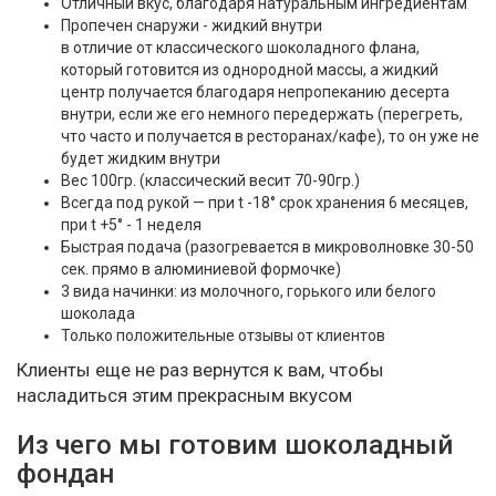
Отличный вкус, благодаря натуральным ингредиентам
Пропечен снаружи - жидкий внутри
в отличие от классического шоколадного флана,
который готовится из однородной массы, а жидкий
центр получается благодаря непропеканию десерта
внутри, если же его немного передержать (перегреть,
что часто и получается в ресторанах/кафе), то он уже не
будет жидким внутри
Вес 100гр. (классический весит 70-90гр.)
Всегда под рукой — при t -18° срок хранения 6 месяцев,
при t +5° - 1 неделя
Быстрая подача (разогревается в микроволновке 30-50
сек. прямо в алюминиевой формочке)
3 вида начинки: из молочного, горького или белого
шоколада
Только положительные отзывы от клиентов
Клиенты еще не раз вернутся к вам, чтобы
насладиться этим прекрасным вкусом
Из чего мы готовим шоколадный
фондан